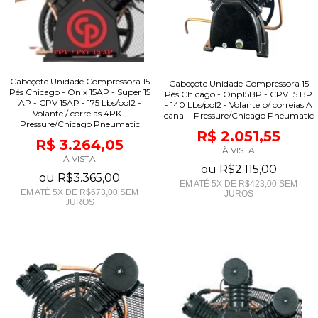
Cabeçote Unidade Compressora 15
Cabeçote Unidade Compressora 15
Pés Chicago - Onix 15AP - Super 15
Pés Chicago - Onp15BP - CPV 15 BP
AP - CPV 15AP - 175 Lbs/pol2 -
- 140 Lbs/pol2 - Volante p/ correias A
Volante / correias 4PK -
canal - Pressure/Chicago Pneumatic
Pressure/Chicago Pneumatic
R$ 2.051,55
R$ 3.264,05
À VISTA
À VISTA
ou
R$2.115,00
ou
R$3.365,00
EM ATÉ
5
X DE
R$423,00
SEM
EM ATÉ
5
X DE
R$673,00
SEM
JUROS
JUROS