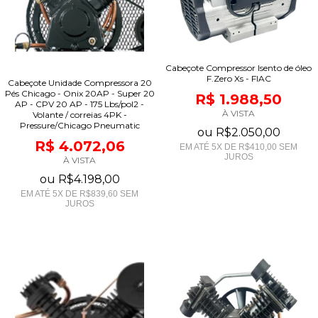
Cabeçote Compressor Isento de óleo
F.Zero Xs - FIAC
Cabeçote Unidade Compressora 20
Pés Chicago - Onix 20AP - Super 20
R$ 1.988,50
AP - CPV 20 AP - 175 Lbs/pol2 -
À VISTA
Volante / correias 4PK -
Pressure/Chicago Pneumatic
ou
R$2.050,00
R$ 4.072,06
EM ATÉ
5
X DE
R$410,00
SEM
JUROS
À VISTA
ou
R$4.198,00
EM ATÉ
5
X DE
R$839,60
SEM
JUROS