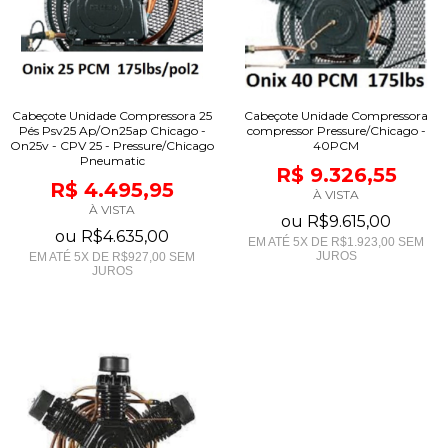
Cabeçote Unidade Compressora 25
Cabeçote Unidade Compressora
Pés Psv25 Ap/On25ap Chicago -
compressor Pressure/Chicago -
On25v - CPV 25 - Pressure/Chicago
40PCM
Pneumatic
R$ 9.326,55
R$ 4.495,95
À VISTA
À VISTA
ou
R$9.615,00
ou
R$4.635,00
EM ATÉ
5
X DE
R$1.923,00
SEM
JUROS
EM ATÉ
5
X DE
R$927,00
SEM
JUROS